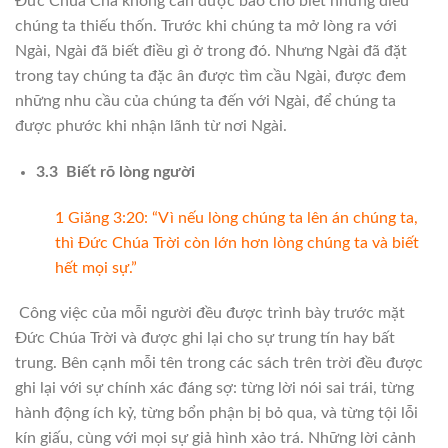
Đức Chúa Cha không cần được báo cho biết những điều
chúng ta thiếu thốn. Trước khi chúng ta mở lòng ra với
Ngài, Ngài đã biết điều gì ở trong đó. Nhưng Ngài đã đặt
trong tay chúng ta đặc ân được tìm cầu Ngài, được đem
những nhu cầu của chúng ta đến với Ngài, để chúng ta
được phước khi nhận lãnh từ nơi Ngài.
3.3 Biết rõ lòng người
1 Giăng 3:20: “Vì nếu lòng chúng ta lên án chúng ta,
thì Đức Chúa Trời còn lớn hơn lòng chúng ta và biết
hết mọi sự.”
Công việc của mỗi người đều được trình bày trước mặt
Đức Chúa Trời và được ghi lại cho sự trung tín hay bất
trung. Bên cạnh mỗi tên trong các sách trên trời đều được
ghi lại với sự chính xác đáng sợ: từng lời nói sai trái, từng
hành động ích kỷ, từng bổn phận bị bỏ qua, và từng tội lỗi
kín giấu, cùng với mọi sự giả hình xảo trá. Những lời cảnh