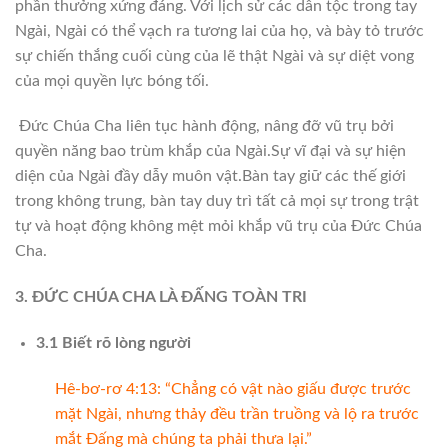
phần thưởng xứng đáng. Với lịch sử các dân tộc trong tay
Ngài, Ngài có thể vạch ra tương lai của họ, và bày tỏ trước
sự chiến thắng cuối cùng của lẽ thật Ngài và sự diệt vong
của mọi quyền lực bóng tối.
Đức Chúa Cha liên tục hành động, nâng đỡ vũ trụ bởi
quyền năng bao trùm khắp của Ngài.Sự vĩ đại và sự hiện
diện của Ngài đầy dẫy muôn vật.Bàn tay giữ các thế giới
trong không trung, bàn tay duy trì tất cả mọi sự trong trật
tự và hoạt động không mệt mỏi khắp vũ trụ của Đức Chúa
Cha.
3. ĐỨC CHÚA CHA LÀ ĐẤNG TOÀN TRI
3.1 Biết rõ lòng người
Hê-bơ-rơ 4:13: “Chẳng có vật nào giấu được trước
mặt Ngài, nhưng thảy đều trần truồng và lộ ra trước
mắt Đấng mà chúng ta phải thưa lại.”