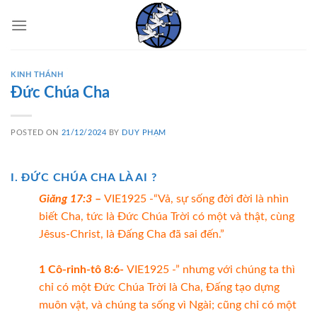
Skip
to
content
KINH THÁNH
Đức Chúa Cha
POSTED ON
21/12/2024
BY
DUY PHẠM
I. ĐỨC CHÚA CHA LÀ AI ?
Giăng 17:3
–
VIE1925 -“Vả, sự sống đời đời là nhìn
biết Cha, tức là Đức Chúa Trời có một và thật, cùng
Jêsus-Christ, là Đấng Cha đã sai đến.”
1 Cô-rinh-tô 8:6-
VIE1925 -” nhưng với chúng ta thì
chỉ có một Đức Chúa Trời là Cha, Đấng tạo dựng
muôn vật, và chúng ta sống vì Ngài; cũng chỉ có một