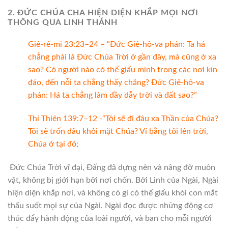
2. ĐỨC CHÚA CHA HIỆN DIỆN KHẮP MỌI NƠI
THÔNG QUA LINH THÁNH
Giê-rê-mi 23:23–24 – “Đức Giê-hô-va phán: Ta há
chẳng phải là Đức Chúa Trời ở gần đây, mà cũng ở xa
sao? Có người nào có thể giấu mình trong các nơi kín
đáo, đến nỗi ta chẳng thấy chăng? Đức Giê-hô-va
phán: Há ta chẳng làm đầy dẫy trời và đất sao?”
Thi Thiên 139:7–12 -“Tôi sẽ đi đâu xa Thần của Chúa?
Tôi sẽ trốn đâu khỏi mặt Chúa? Ví bằng tôi lên trời,
Chúa ở tại đó;
Đức Chúa Trời vĩ đại, Đấng đã dựng nên và nâng đỡ muôn
vật, không bị giới hạn bởi nơi chốn. Bởi Linh của Ngài, Ngài
hiện diện khắp nơi, và không có gì có thể giấu khỏi con mắt
thấu suốt mọi sự của Ngài. Ngài đọc được những động cơ
thúc đẩy hành động của loài người, và ban cho mỗi người