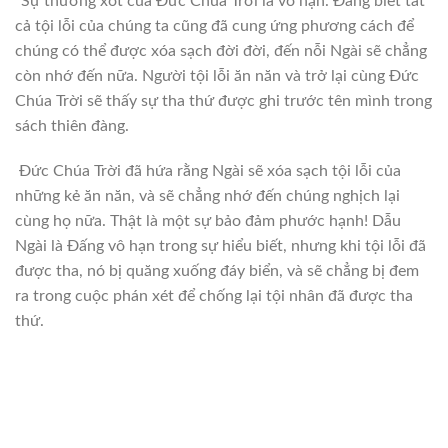
“Sự thương xót của Đức Chúa Trời là vô hạn. Đấng biết tất
cả tội lỗi của chúng ta cũng đã cung ứng phương cách để
chúng có thể được xóa sạch đời đời, đến nỗi Ngài sẽ chẳng
còn nhớ đến nữa. Người tội lỗi ăn năn và trở lại cùng Đức
Chúa Trời sẽ thấy sự tha thứ được ghi trước tên mình trong
sách thiên đàng.
Đức Chúa Trời đã hứa rằng Ngài sẽ xóa sạch tội lỗi của
những kẻ ăn năn, và sẽ chẳng nhớ đến chúng nghịch lại
cùng họ nữa. Thật là một sự bảo đảm phước hạnh! Dẫu
Ngài là Đấng vô hạn trong sự hiểu biết, nhưng khi tội lỗi đã
được tha, nó bị quăng xuống đáy biển, và sẽ chẳng bị đem
ra trong cuộc phán xét để chống lại tội nhân đã được tha
thứ.