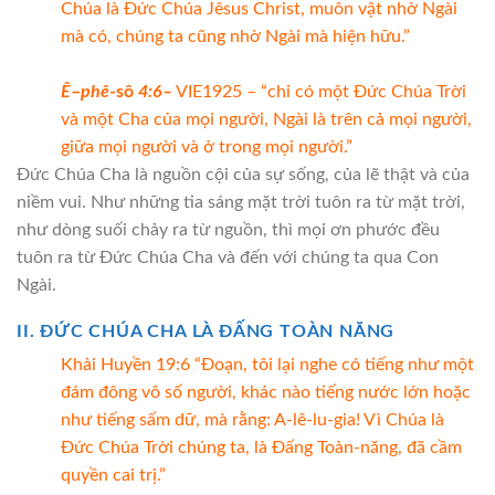
Chúa là Đức Chúa Jêsus Christ, muôn vật nhờ Ngài
mà có, chúng ta cũng nhờ Ngài mà hiện hữu.”
Ê
–
phê
-sô
4:6
–
VIE1925 – “chỉ có một Đức Chúa Trời
và một Cha của mọi người, Ngài là trên cả mọi người,
giữa mọi người và ở trong mọi người.”
Đức Chúa Cha là nguồn cội của sự sống, của lẽ thật và của
niềm vui. Như những tia sáng mặt trời tuôn ra từ mặt trời,
như dòng suối chảy ra từ nguồn, thì mọi ơn phước đều
tuôn ra từ Đức Chúa Cha và đến với chúng ta qua Con
Ngài.
II. ĐỨC CHÚA CHA LÀ ĐẤNG TOÀN NĂNG
Khải Huyền 19:6 “Đoạn, tôi lại nghe có tiếng như một
đám đông vô số người, khác nào tiếng nước lớn hoặc
như tiếng sấm dữ, mà rằng: A-lê-lu-gia! Vì Chúa là
Đức Chúa Trời chúng ta, là Đấng Toàn-năng, đã cầm
quyền cai trị.”