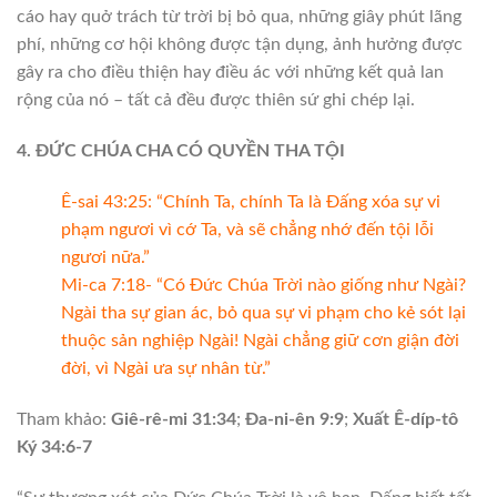
cáo hay quở trách từ trời bị bỏ qua, những giây phút lãng
phí, những cơ hội không được tận dụng, ảnh hưởng được
gây ra cho điều thiện hay điều ác với những kết quả lan
rộng của nó – tất cả đều được thiên sứ ghi chép lại.
4. ĐỨC CHÚA CHA CÓ QUYỀN THA TỘI
Ê-sai 43:25: “Chính Ta, chính Ta là Đấng xóa sự vi
phạm ngươi vì cớ Ta, và sẽ chẳng nhớ đến tội lỗi
ngươi nữa.”
Mi-ca 7:18- “Có Đức Chúa Trời nào giống như Ngài?
Ngài tha sự gian ác, bỏ qua sự vi phạm cho kẻ sót lại
thuộc sản nghiệp Ngài! Ngài chẳng giữ cơn giận đời
đời, vì Ngài ưa sự nhân từ.”
Tham khảo:
Giê-rê-mi 31:34
;
Đa-ni-ên 9:9
;
Xuất Ê-díp-tô
Ký 34:6-7