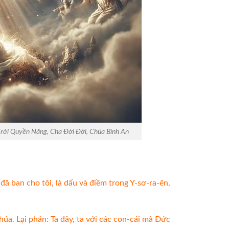
Trời Quyền Năng, Cha Đời Đời, Chúa Bình An
ã ban cho tôi, là dấu và điềm trong Y-sơ-ra-ên,
úa. Lại phán: Ta đây, ta với các con-cái mà Đức