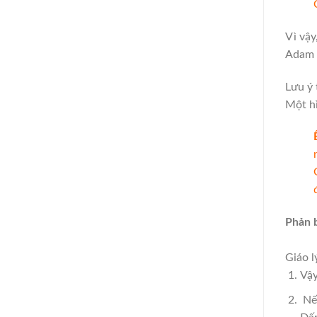
Vì vậy
Adam l
Lưu ý 
Một hì
Phản 
Giáo l
Vậy
Nếu