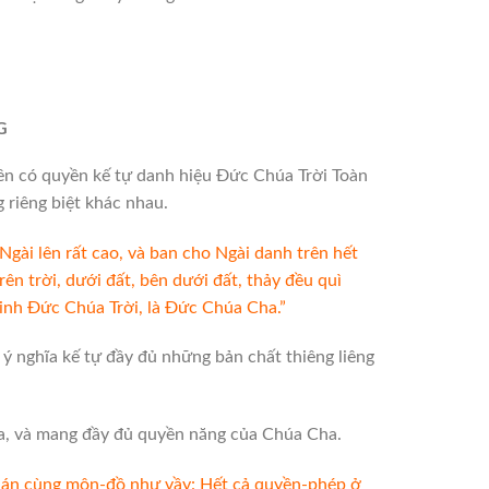
G
ên có quyền kế tự danh hiệu Đức Chúa Trời Toàn
riêng biệt khác nhau.
gài lên rất cao, và ban cho Ngài danh trên hết
n trời, dưới đất, bên dưới đất, thảy đều quì
vinh Đức Chúa Trời, là Đức Chúa Cha.”
 nghĩa kế tự đầy đủ những bản chất thiêng liêng
a, và mang đầy đủ quyền năng của Chúa Cha.
hán cùng môn-đồ như vầy: Hết cả quyền-phép ở