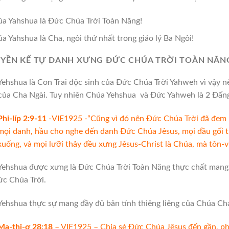
a Yahshua là Đức Chúa Trời Toàn Năng!
a Yahshua là Cha, ngôi thứ nhất trong giáo lý Ba Ngôi!
UYỀN KẾ TỰ DANH XƯNG ĐỨC CHÚA TRỜI TOÀN NĂN
ehshua là Con Trai độc sinh của Đức Chúa Trời Yahweh vì vậy n
ủa Cha Ngài. Tuy nhiên Chúa Yehshua và Đức Yahweh là 2 Đấng 
Phi-líp 2:9-11
-VIE1925 -“Cũng vì đó nên Đức Chúa Trời đã đem N
mọi danh, hầu cho nghe đến danh Đức Chúa Jêsus, mọi đầu gối trê
xuống, và mọi lưỡi thảy đều xưng Jêsus-Christ là Chúa, mà tôn-
ehshua được xưng là Đức Chúa Trời Toàn Năng thực chất mang ý
c Chúa Trời.
ehshua thực sự mang đầy đủ bản tính thiêng liêng của Chúa Ch
Ma-thi-ơ 28:18
– VIE1925 – Chia sẻ Đức Chúa Jêsus đến gần, p