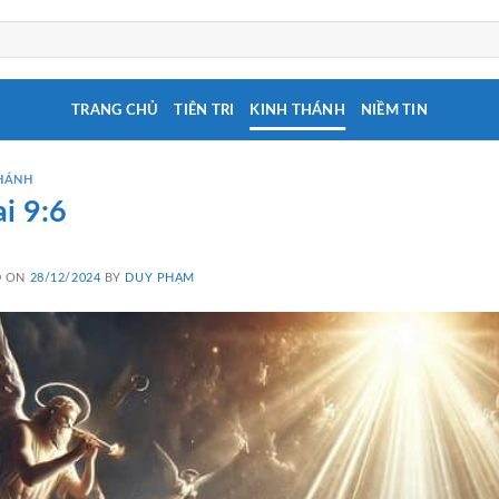
TRANG CHỦ
TIÊN TRI
KINH THÁNH
NIỀM TIN
HÁNH
ai 9:6
D ON
28/12/2024
BY
DUY PHẠM