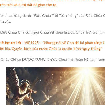
trên trời và dưới đất đã giao cho ta.
Yehshua kế tự danh “Đức Chúa Trời Toàn Năng” của Đức Chúa C
ta vậy.
 Đức Chúa Cha cũng gọi Chúa Yehshua là Đức Chúa Trời trong 
Hê-bơ-rơ 1:8
– VIE1925 – “Nhưng nói về Con thì lại phán rằng: 
đời kia, Quyền-bính của nước Chúa là quyền-bính ngay-thẳng.”
y Chúa Giê-su ĐƯỢC XƯNG là Đức Chúa Trời Toàn Năng, nhưng 