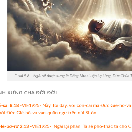
Ê-sai 9 6 – Ngài sẽ được xưng là Đấng Mưu Luận Lạ Lùng, Đức Chúa 
NH XƯNG CHA ĐỜI ĐỜI
Ê-sai 8:18
-VIE1925- Nầy, tôi đây, với con-cái mà Đức Giê-hô-va đ
bởi Đức Giê-hô-va vạn-quân ngự trên núi Si-ôn.
Hê-bơ-rơ 2:13
-VIE1925- Ngài lại phán: Ta sẽ phó-thác ta cho Ch