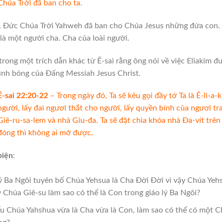
Chúa Trời đã ban cho ta.
, Đức Chúa Trời Yahweh đã ban cho Chúa Jesus những đứa con. 
à một người cha. Cha của loài người.
trong một trích dẫn khác từ Ê-sai rằng ông nói về việc Eliakim đư
nh bóng của Đấng Messiah Jesus Christ.
Ê-sai 22:20-22
– Trong ngày đó, Ta sẽ kêu gọi đầy tớ Ta là Ê-li-a-
người, lấy đai ngươi thắt cho người, lấy quyền bính của ngươi tr
Giê-ru-sa-lem và nhà Giu-đa.
Ta sẽ đặt chìa khóa nhà Đa-vít trê
đóng thì không ai mở được.
biện
:
ý Ba Ngôi tuyên bố Chúa Yehsua là Cha Đời Đời vì vậy Chúa Ye
 Chúa Giê-su làm sao có thể là Con trong giáo lý Ba Ngôi?
 Chúa Yahshua vừa là Cha vừa là Con, làm sao có thể có một C