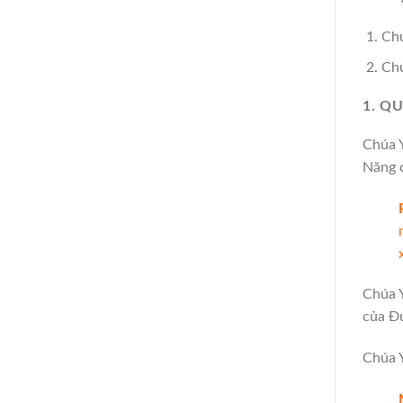
Chú
Chú
1. Q
Chúa Y
Năng c
Chúa Y
của Đứ
Chúa Y