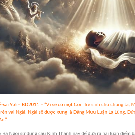
Ê-sai 9:6 – BD2011 – “Vì sẽ có một Con Trẻ sinh cho chúng ta, M
trên vai Ngài. Ngài sẽ được xưng là Đấng Mưu Luận Lạ Lùng, Đ
An.”
ý Ba Ngôi sử dụng câu Kinh Thánh này để đưa ra hai luận điểm bả