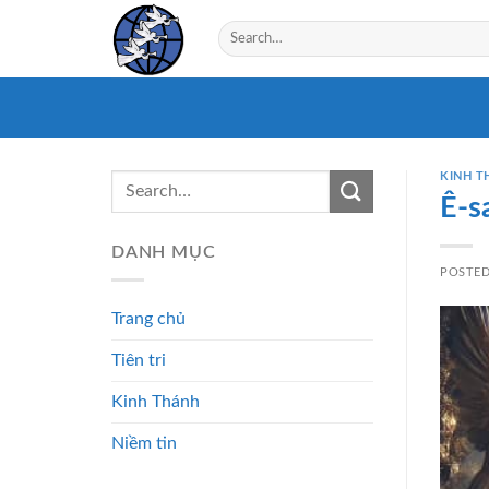
Skip
to
content
KINH T
Ê-s
DANH MỤC
POSTE
Trang chủ
Tiên tri
Kinh Thánh
Niềm tin