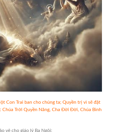
ột Con Trai ban cho chúng ta; Quyền trị vì sẽ đặt
ức Chúa Trời Quyền Năng, Cha Đời Đời, Chúa Bình
o vệ cho giáo lý Ba Ngôi: